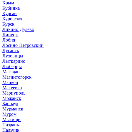
Крым
Кубинка
Курган
Куровское
Курск
Ликино-Дулёво
Липецк
Лобня
Лосино-Петровский
Луганск
Луховицы
Лыткарино
Люберцы
Магадан
Магнитогорск
Майкоп
Макеевка
Мариуполь
Можайск
Барнаул
Мурманск
Муром
Мытищи
Назрань
Нальчик