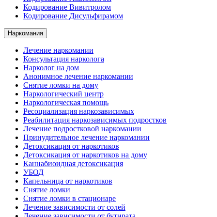
Кодирование Вивитролом
Кодирование Дисульфирамом
Наркомания
Лечение наркомании
Консультация нарколога
Нарколог на дом
Анонимное лечение наркомании
Снятие ломки на дому
Наркологический центр
Наркологическая помощь
Ресоциализация наркозависимых
Реабилитация наркозависимых подростков
Лечение подростковой наркомании
Принудительное лечение наркомании
Детоксикация от наркотиков
Детоксикация от наркотиков на дому
Каннабиоидная детоксикация
УБОД
Капельница от наркотиков
Снятие ломки
Снятие ломки в стационаре
Лечение зависимости от солей
Лечение зависимости от бутирата