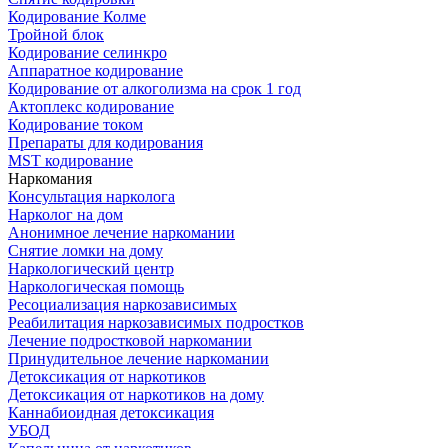
Кодирование Колме
Тройной блок
Кодирование селинкро
Аппаратное кодирование
Кодирование от алкоголизма на срок 1 год
Актоплекс кодирование
Кодирование током
Препараты для кодирования
MST кодирование
Наркомания
Консультация нарколога
Нарколог на дом
Анонимное лечение наркомании
Снятие ломки на дому
Наркологический центр
Наркологическая помощь
Ресоциализация наркозависимых
Реабилитация наркозависимых подростков
Лечение подростковой наркомании
Принудительное лечение наркомании
Детоксикация от наркотиков
Детоксикация от наркотиков на дому
Каннабиоидная детоксикация
УБОД