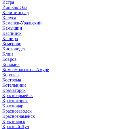
Истра
Йошкар-Ола
Калининград
Калуга
Каменск-Уральский
Камышин
Каспийск
Кашира
Кемерово
Кисловодск
Клин
Ковров
Коломна
Комсомольск-на-Амуре
Королев
Кострома
Котельники
Краматорск
Красноармейск
Красногорск
Краснодар
Краснозаводск
Краснознаменск
Красноярск
Красный Луч