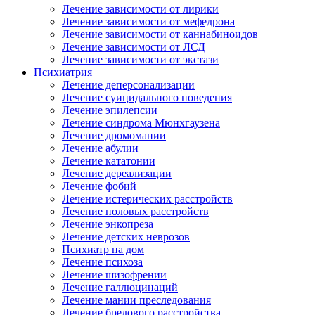
Лечение зависимости от лирики
Лечение зависимости от мефедрона
Лечение зависимости от каннабиноидов
Лечение зависимости от ЛСД
Лечение зависимости от экстази
Психиатрия
Лечение деперсонализации
Лечение суицидального поведения
Лечение эпилепсии
Лечение синдрома Мюнхгаузена
Лечение дромомании
Лечение абулии
Лечение кататонии
Лечение дереализации
Лечение фобий
Лечение истерических расстройств
Лечение половых расстройств
Лечение энкопреза
Лечение детских неврозов
Психиатр на дом
Лечение психоза
Лечение шизофрении
Лечение галлюцинаций
Лечение мании преследования
Лечение бредового расстройства