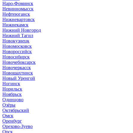
Наро-Фоминск
Невинномысск
Нефтеюганск
Нижневартовск
Нижнекамск
Нижний Новгород
Нижний Тагил
Новокузнецк
Новомосковск
Новороссийск
Новосибирск
Новочебоксарск
Новочеркасск
Новошахтинск
Новый Уренгой
Ногинск
Норильск
Ноябрьск
Одинцово
Озёры
Октябрьский
Омск
Оренбург
Орехово-Зуево
Орск