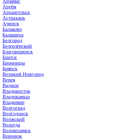
Арзамас
Артём
Архангельск
Астрахань
Ачинск
Балаково
Балашиха
Белгород
Белоозёрский
Благовещенск
Братск
Бронницы
Брянск
Великий Новгород
Верея
Видное
Владивосток
Владикавказ
Владимир
Волгоград
Волгодонск
Волжский
Вологда
Волоколамск
Воронеж