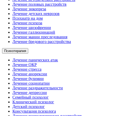
Лечение половых расстройств
Лечение энкопреза
Лечение детских неврозов
Психиатр на дом
Лечение психоза
Лечение шизофрении
Лечение галлюцинаций
Лечение мании преследования
Лечение бредового расстройства
Психотерапия
Лечение панических атак
Лечение ОКР
Лечение стресса
Лечение анорексии
Лечение булимии
Лечение социопатии
Лечение раздражительности
Лечение депрессии
Семейный психолог
Клинический психолог
Детский психолог
Консультация психолога
Лечение психологических расстройств