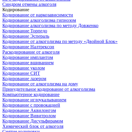
Синдром отмены алкоголя
Кодирование
Кодирование от наркозависимости
Кодирование алкоголизма гипнозом
Кодирование алкоголизма по методу Довженко
Кодирование Торпедо
Кодирование Эспераль
Кодирование от алкоголизма по методу «Двойной Блок»
Кодирование Налтрексон
Раскодирование от алкоголя
Кодирование имплантом
Кодирование вшиванием
Кодирование уколом
Кодирование СИТ
Кодирование лазером
Кодирование от алкоголизма на дому
Принудительное кодирование от алкоголизма
Компьютерное кодирование
Кодирование иглоукалыванием
Кодирование с провокацией
Кодирование Аквилонгом
Кодирование Вивитролом
Кодирование Дисульфирамом
Химический блок от алкоголя
Снятие кодировки