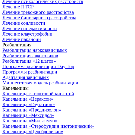
Лечение психологических расстройств
Лечение ПТСР
Лечение тревожного расстройства
Лечение биполярного расстройства
Лечение сонливости
Лечение гиперактивности
Лечение клаустрофобии
Лечение паранойи
Реабилитация
Реабилитация наркозависимых
Реабилитация алкоголиков
Реабилитация «12 шагов»
Программа реабилитации Day Top
Программы реабилитации
Адаптация зависимых
Миннесотская модель реабилитации
Капельницы
Капельница с тиоктовой кислотой
Капельница «Цераксон»
Капельница «Глутатион»
Капельница «Преднизолон»
Капельница «Мексидол»
Капельница «Мильгамма»
Капельница «Стерофундин изотонический»
Капельница «Церебролизин»