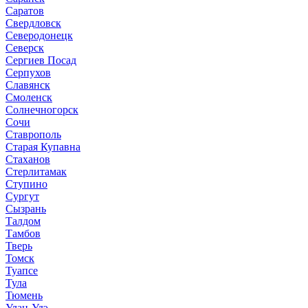
Саратов
Свердловск
Северодонецк
Северск
Сергиев Посад
Серпухов
Славянск
Смоленск
Солнечногорск
Сочи
Ставрополь
Старая Купавна
Стаханов
Стерлитамак
Ступино
Сургут
Сызрань
Талдом
Тамбов
Тверь
Томск
Туапсе
Тула
Тюмень
Улан-Удэ