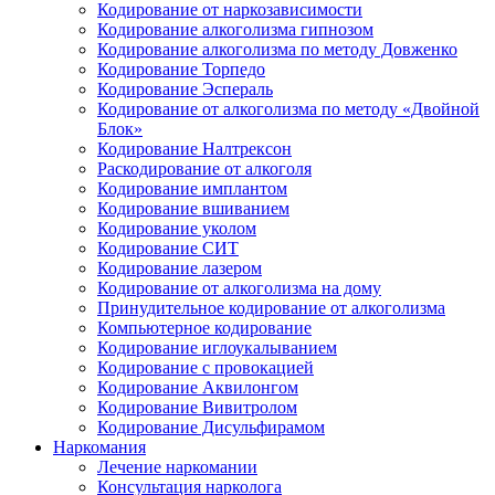
Кодирование от наркозависимости
Кодирование алкоголизма гипнозом
Кодирование алкоголизма по методу Довженко
Кодирование Торпедо
Кодирование Эспераль
Кодирование от алкоголизма по методу «Двойной
Блок»
Кодирование Налтрексон
Раскодирование от алкоголя
Кодирование имплантом
Кодирование вшиванием
Кодирование уколом
Кодирование СИТ
Кодирование лазером
Кодирование от алкоголизма на дому
Принудительное кодирование от алкоголизма
Компьютерное кодирование
Кодирование иглоукалыванием
Кодирование с провокацией
Кодирование Аквилонгом
Кодирование Вивитролом
Кодирование Дисульфирамом
Наркомания
Лечение наркомании
Консультация нарколога