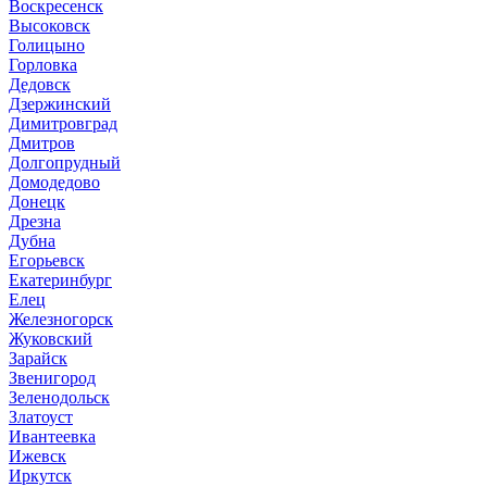
Воскресенск
Высоковск
Голицыно
Горловка
Дедовск
Дзержинский
Димитровград
Дмитров
Долгопрудный
Домодедово
Донецк
Дрезна
Дубна
Егорьевск
Екатеринбург
Елец
Железногорск
Жуковский
Зарайск
Звенигород
Зеленодольск
Златоуст
Ивантеевка
Ижевск
Иркутск