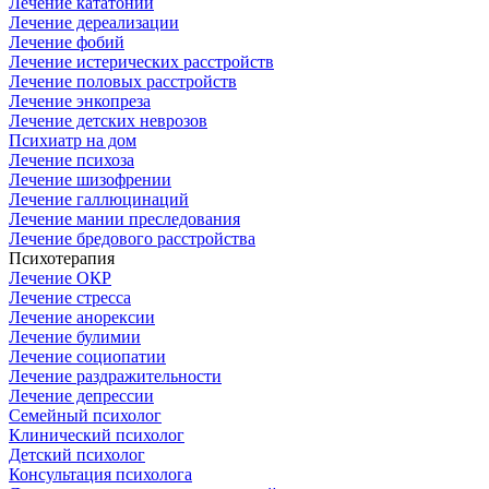
Лечение кататонии
Лечение дереализации
Лечение фобий
Лечение истерических расстройств
Лечение половых расстройств
Лечение энкопреза
Лечение детских неврозов
Психиатр на дом
Лечение психоза
Лечение шизофрении
Лечение галлюцинаций
Лечение мании преследования
Лечение бредового расстройства
Психотерапия
Лечение ОКР
Лечение стресса
Лечение анорексии
Лечение булимии
Лечение социопатии
Лечение раздражительности
Лечение депрессии
Семейный психолог
Клинический психолог
Детский психолог
Консультация психолога