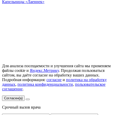
Капельницы «Лаеннек»
ООО "Наше здоровье" ИНН 7705550380 ОГРН
1147746027417 В городе действуют мобильные медицинские
бригады. Вся информация на сайте не является публичной
офертой и не несет сугубо информационный характер. Она не
служит для постановки диагноза и назначения лечения.
© 2026 good-narkolog.ru | Все права защищены
Для анализа посещаемости и улучшения сайта мы применяем
файлы cookie и
Яндекс.Метрику
. Продолжая пользоваться
сайтом, вы даёте согласие на обработку ваших данных.
Подробная информация:
согласие
и
политика на обработку
данных
,
политика конфиденциальности
,
пользовательское
соглашение
.
Согласен(а)
Срочный вызов врача