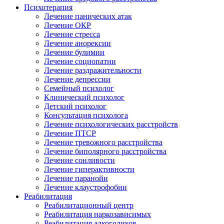
Психотерапия
Лечение панических атак
Лечение ОКР
Лечение стресса
Лечение анорексии
Лечение булимии
Лечение социопатии
Лечение раздражительности
Лечение депрессии
Семейный психолог
Клинический психолог
Детский психолог
Консультация психолога
Лечение психологических расстройств
Лечение ПТСР
Лечение тревожного расстройства
Лечение биполярного расстройства
Лечение сонливости
Лечение гиперактивности
Лечение паранойи
Лечение клаустрофобии
Реабилитация
Реабилитационный центр
Реабилитация наркозависимых
Реабилитация алкоголиков