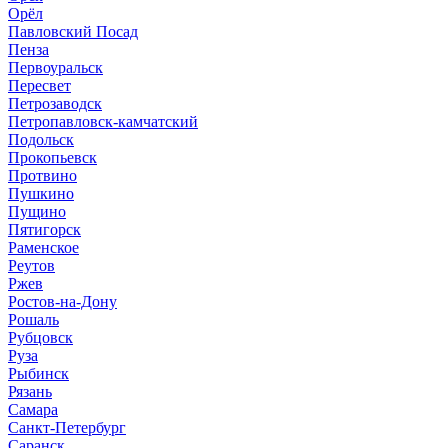
Орёл
Павловский Посад
Пенза
Первоуральск
Пересвет
Петрозаводск
Петропавловск-камчатский
Подольск
Прокопьевск
Протвино
Пушкино
Пущино
Пятигорск
Раменское
Реутов
Ржев
Ростов-на-Дону
Рошаль
Рубцовск
Руза
Рыбинск
Рязань
Самара
Санкт-Петербург
Саранск