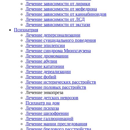
Лечение зависимости от лирики
Лечение зависимости от мефедрона
Лечение зависимости от каннабиноидов
Лечение зависимости от ЛСД
Лечение зависимости от экстази
Психиатрия
Лечение деперсонализации
Лечение суицидального поведения
Лечение эпилепсии
Лечение синдрома Мюнхгаузена
Лечение дромомании
Лечение абулии
Лечение кататонии
Лечение дереализации
Лечение фобий
Лечение истерических расстройств
Лечение половых расстройств
Лечение энкопреза
Лечение детских неврозов
Психиатр на дом
Лечение психоза
Лечение шизофрении
Лечение галлюцинаций
Лечение мании преследования
Лечение бредового расстройства