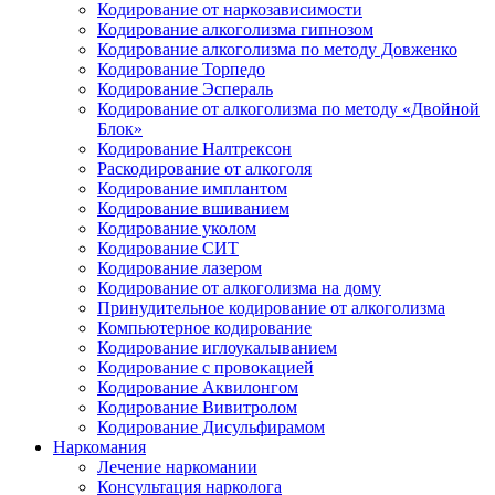
Кодирование от наркозависимости
Кодирование алкоголизма гипнозом
Кодирование алкоголизма по методу Довженко
Кодирование Торпедо
Кодирование Эспераль
Кодирование от алкоголизма по методу «Двойной
Блок»
Кодирование Налтрексон
Раскодирование от алкоголя
Кодирование имплантом
Кодирование вшиванием
Кодирование уколом
Кодирование СИТ
Кодирование лазером
Кодирование от алкоголизма на дому
Принудительное кодирование от алкоголизма
Компьютерное кодирование
Кодирование иглоукалыванием
Кодирование с провокацией
Кодирование Аквилонгом
Кодирование Вивитролом
Кодирование Дисульфирамом
Наркомания
Лечение наркомании
Консультация нарколога