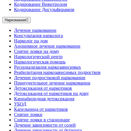
Кодирование Вивитролом
Кодирование Дисульфирамом
Наркомания
Лечение наркомании
Консультация нарколога
Нарколог на дом
Анонимное лечение наркомании
Снятие ломки на дому
Наркологический центр
Наркологическая помощь
Ресоциализация наркозависимых
Реабилитация наркозависимых подростков
Лечение подростковой наркомании
Принудительное лечение наркомании
Детоксикация от наркотиков
Детоксикация от наркотиков на дому
Каннабиоидная детоксикация
УБОД
Капельница от наркотиков
Снятие ломки
Снятие ломки в стационаре
Лечение зависимости от солей
Лечение зависимости от бутирата