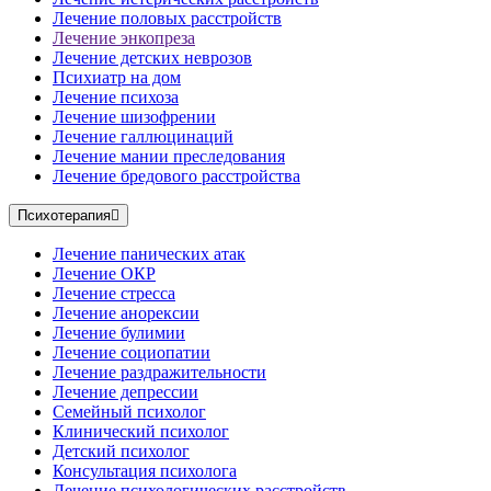
Лечение половых расстройств
Лечение энкопреза
Лечение детских неврозов
Психиатр на дом
Лечение психоза
Лечение шизофрении
Лечение галлюцинаций
Лечение мании преследования
Лечение бредового расстройства
Психотерапия
Лечение панических атак
Лечение ОКР
Лечение стресса
Лечение анорексии
Лечение булимии
Лечение социопатии
Лечение раздражительности
Лечение депрессии
Семейный психолог
Клинический психолог
Детский психолог
Консультация психолога
Лечение психологических расстройств