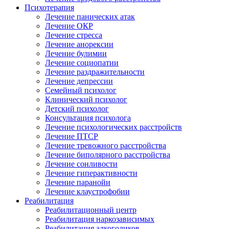
Психотерапия
Лечение панических атак
Лечение ОКР
Лечение стресса
Лечение анорексии
Лечение булимии
Лечение социопатии
Лечение раздражительности
Лечение депрессии
Семейный психолог
Клинический психолог
Детский психолог
Консультация психолога
Лечение психологических расстройств
Лечение ПТСР
Лечение тревожного расстройства
Лечение биполярного расстройства
Лечение сонливости
Лечение гиперактивности
Лечение паранойи
Лечение клаустрофобии
Реабилитация
Реабилитационный центр
Реабилитация наркозависимых
Реабилитация алкоголиков