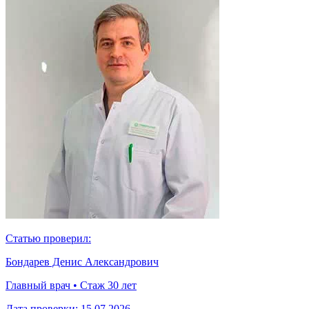
Статью проверил:
Бондарев Денис Александрович
Главный врач • Стаж 30 лет
Дата проверки:
15.07.2026