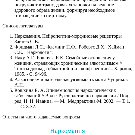
погружают в транс, давая установки на ведение
здорового образа жизни, формируя необходимое
отвращение к спиртному.
Список литературы
Наркомания. Нейропептид-морфиновые рецепторы
Зайцев С.В.
Фридман Л.С., Флеминг Н.Ф., Робертс Д.Х., Хайман
С.Е. - Наркология.
Наку А.Г., Бошняга Е.К. Семейные отношения у
женщин, страдающих хроническим алкоголизмом //
Тезисы доклада областной н.-п. конференции. - Харьков,
1985. - С. 94-96.
Алкоголизм и латеральная уязвимость мозга Чуприков
А.П.
Кошкина Е. А. Эпидемиология наркологических
заболеваний // В кн.: Руководство по наркологии / Под
ред. Н. Н. Иванца. — М.: Медпрактика-М, 2002. — Т. 1.
— С. 8-32.
Ответы на часто задаваемые вопросы
Наркомания