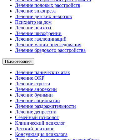
Лечение половых расстройств
Лечение энкопреза
Лечение детских неврозов
Психиатр на дом
Лечение психоза
Лечение шизофрении
Лечение галлюцинаций
Лечение мании преследования
Лечение бредового расстройства
Психотерапия
Лечение панических атак
Лечение ОКР
Лечение стресса
Лечение анорексии
Лечение булимии
Лечение социопатии
Лечение раздражительности
Лечение депрессии
Семейный психолог
Клинический психолог
Детский психолог
Консультация психолога
Лечение психологических расстройств