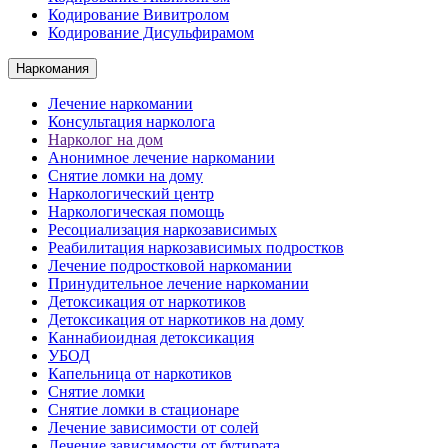
Кодирование Вивитролом
Кодирование Дисульфирамом
Наркомания
Лечение наркомании
Консультация нарколога
Нарколог на дом
Анонимное лечение наркомании
Снятие ломки на дому
Наркологический центр
Наркологическая помощь
Ресоциализация наркозависимых
Реабилитация наркозависимых подростков
Лечение подростковой наркомании
Принудительное лечение наркомании
Детоксикация от наркотиков
Детоксикация от наркотиков на дому
Каннабиоидная детоксикация
УБОД
Капельница от наркотиков
Снятие ломки
Снятие ломки в стационаре
Лечение зависимости от солей
Лечение зависимости от бутирата