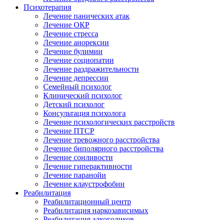
Психотерапия
Лечение панических атак
Лечение ОКР
Лечение стресса
Лечение анорексии
Лечение булимии
Лечение социопатии
Лечение раздражительности
Лечение депрессии
Семейный психолог
Клинический психолог
Детский психолог
Консультация психолога
Лечение психологических расстройств
Лечение ПТСР
Лечение тревожного расстройства
Лечение биполярного расстройства
Лечение сонливости
Лечение гиперактивности
Лечение паранойи
Лечение клаустрофобии
Реабилитация
Реабилитационный центр
Реабилитация наркозависимых
Реабилитация алкоголиков