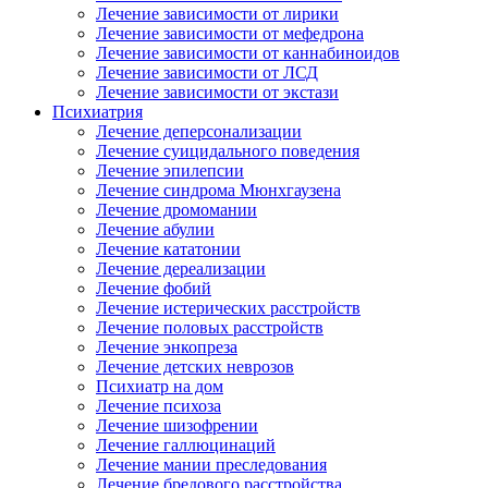
Лечение зависимости от лирики
Лечение зависимости от мефедрона
Лечение зависимости от каннабиноидов
Лечение зависимости от ЛСД
Лечение зависимости от экстази
Психиатрия
Лечение деперсонализации
Лечение суицидального поведения
Лечение эпилепсии
Лечение синдрома Мюнхгаузена
Лечение дромомании
Лечение абулии
Лечение кататонии
Лечение дереализации
Лечение фобий
Лечение истерических расстройств
Лечение половых расстройств
Лечение энкопреза
Лечение детских неврозов
Психиатр на дом
Лечение психоза
Лечение шизофрении
Лечение галлюцинаций
Лечение мании преследования
Лечение бредового расстройства