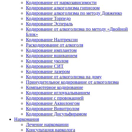
Кодирование от наркозависимости
Кодирование алкоголизма гипнозом
Кодирование алкоголизма по методу Довженко
Кодирование Торпедо
Кодирование Эспераль
Кодирование от алкоголизма по методу «Двойной
Блок»
Кодирование Налтрексон
Раскодирование от алкоголя
Кодирование имплантом
Кодирование вшиванием
Кодирование уколом
Кодирование СИТ
Кодирование лазером
Кодирование от алкоголизма на дому
Принудительное кодирование от алкоголизма
Компьютерное кодирование
Кодирование иглоукалыванием
Кодирование с провокацией
Кодирование Аквилонгом
Кодирование Вивитролом
Кодирование Дисульфирамом
Наркомания
Лечение наркомании
Консультация нарколога