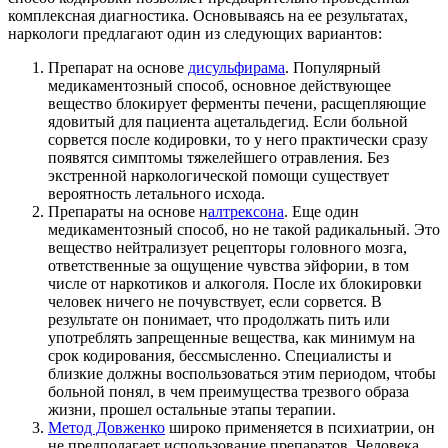
комплексная диагностика. Основываясь на ее результатах,
наркологи предлагают один из следующих вариантов:
Препарат на основе
дисульфирама
. Популярный
медикаментозный способ, основное действующее
вещество блокирует ферменты печени, расщепляющие
ядовитый для пациента ацетальдегид. Если больной
сорвется после кодировки, то у него практически сразу
появятся симптомы тяжелейшего отравления. Без
экстренной наркологической помощи существует
вероятность летального исхода.
Препараты на основе н
алтрексона
. Еще один
медикаментозный способ, но не такой радикальный. Это
вещество нейтрализует рецепторы головного мозга,
ответственные за ощущение чувства эйфории, в том
числе от наркотиков и алкоголя. После их блокировки
человек ничего не почувствует, если сорвется. В
результате он понимает, что продолжать пить или
употреблять запрещенные вещества, как минимум на
срок кодирования, бессмысленно. Специалисты и
близкие должны воспользоваться этим периодом, чтобы
больной понял, в чем преимущества трезвого образа
жизни, прошел остальные этапы терапии.
Метод Довженко
широко применяется в психиатрии, он
не предполагает использование препаратов. Человека