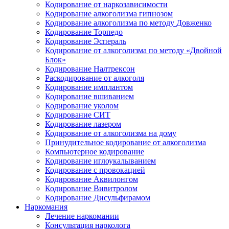
Кодирование от наркозависимости
Кодирование алкоголизма гипнозом
Кодирование алкоголизма по методу Довженко
Кодирование Торпедо
Кодирование Эспераль
Кодирование от алкоголизма по методу «Двойной
Блок»
Кодирование Налтрексон
Раскодирование от алкоголя
Кодирование имплантом
Кодирование вшиванием
Кодирование уколом
Кодирование СИТ
Кодирование лазером
Кодирование от алкоголизма на дому
Принудительное кодирование от алкоголизма
Компьютерное кодирование
Кодирование иглоукалыванием
Кодирование с провокацией
Кодирование Аквилонгом
Кодирование Вивитролом
Кодирование Дисульфирамом
Наркомания
Лечение наркомании
Консультация нарколога