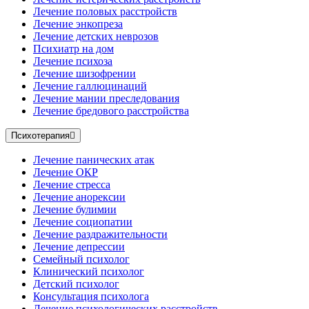
Лечение половых расстройств
Лечение энкопреза
Лечение детских неврозов
Психиатр на дом
Лечение психоза
Лечение шизофрении
Лечение галлюцинаций
Лечение мании преследования
Лечение бредового расстройства
Психотерапия
Лечение панических атак
Лечение ОКР
Лечение стресса
Лечение анорексии
Лечение булимии
Лечение социопатии
Лечение раздражительности
Лечение депрессии
Семейный психолог
Клинический психолог
Детский психолог
Консультация психолога
Лечение психологических расстройств