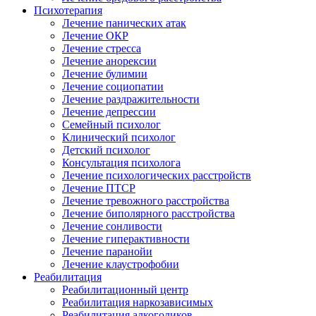
Психотерапия
Лечение панических атак
Лечение ОКР
Лечение стресса
Лечение анорексии
Лечение булимии
Лечение социопатии
Лечение раздражительности
Лечение депрессии
Семейный психолог
Клинический психолог
Детский психолог
Консультация психолога
Лечение психологических расстройств
Лечение ПТСР
Лечение тревожного расстройства
Лечение биполярного расстройства
Лечение сонливости
Лечение гиперактивности
Лечение паранойи
Лечение клаустрофобии
Реабилитация
Реабилитационный центр
Реабилитация наркозависимых
Реабилитация алкоголиков