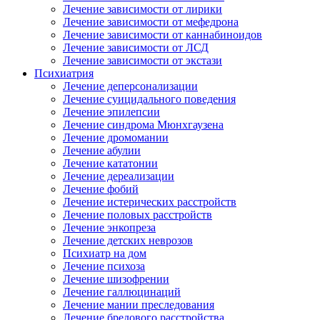
Лечение зависимости от лирики
Лечение зависимости от мефедрона
Лечение зависимости от каннабиноидов
Лечение зависимости от ЛСД
Лечение зависимости от экстази
Психиатрия
Лечение деперсонализации
Лечение суицидального поведения
Лечение эпилепсии
Лечение синдрома Мюнхгаузена
Лечение дромомании
Лечение абулии
Лечение кататонии
Лечение дереализации
Лечение фобий
Лечение истерических расстройств
Лечение половых расстройств
Лечение энкопреза
Лечение детских неврозов
Психиатр на дом
Лечение психоза
Лечение шизофрении
Лечение галлюцинаций
Лечение мании преследования
Лечение бредового расстройства