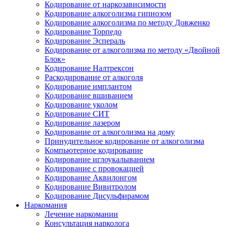
Кодирование от наркозависимости
Кодирование алкоголизма гипнозом
Кодирование алкоголизма по методу Довженко
Кодирование Торпедо
Кодирование Эспераль
Кодирование от алкоголизма по методу «Двойной
Блок»
Кодирование Налтрексон
Раскодирование от алкоголя
Кодирование имплантом
Кодирование вшиванием
Кодирование уколом
Кодирование СИТ
Кодирование лазером
Кодирование от алкоголизма на дому
Принудительное кодирование от алкоголизма
Компьютерное кодирование
Кодирование иглоукалыванием
Кодирование с провокацией
Кодирование Аквилонгом
Кодирование Вивитролом
Кодирование Дисульфирамом
Наркомания
Лечение наркомании
Консультация нарколога