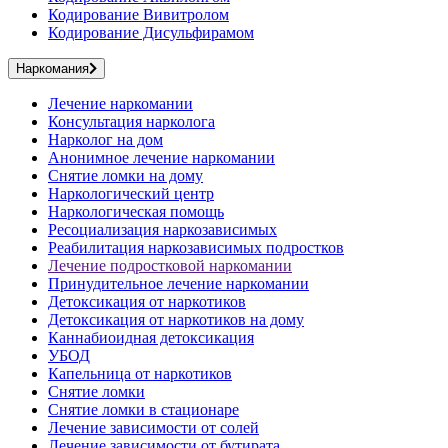
Кодирование Вивитролом
Кодирование Дисульфирамом
Наркомания
Лечение наркомании
Консультация нарколога
Нарколог на дом
Анонимное лечение наркомании
Снятие ломки на дому
Наркологический центр
Наркологическая помощь
Ресоциализация наркозависимых
Реабилитация наркозависимых подростков
Лечение подростковой наркомании
Принудительное лечение наркомании
Детоксикация от наркотиков
Детоксикация от наркотиков на дому
Каннабиоидная детоксикация
УБОД
Капельница от наркотиков
Снятие ломки
Снятие ломки в стационаре
Лечение зависимости от солей
Лечение зависимости от бутирата