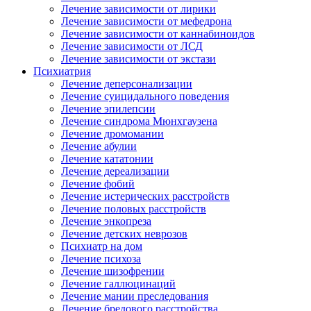
Лечение зависимости от лирики
Лечение зависимости от мефедрона
Лечение зависимости от каннабиноидов
Лечение зависимости от ЛСД
Лечение зависимости от экстази
Психиатрия
Лечение деперсонализации
Лечение суицидального поведения
Лечение эпилепсии
Лечение синдрома Мюнхгаузена
Лечение дромомании
Лечение абулии
Лечение кататонии
Лечение дереализации
Лечение фобий
Лечение истерических расстройств
Лечение половых расстройств
Лечение энкопреза
Лечение детских неврозов
Психиатр на дом
Лечение психоза
Лечение шизофрении
Лечение галлюцинаций
Лечение мании преследования
Лечение бредового расстройства