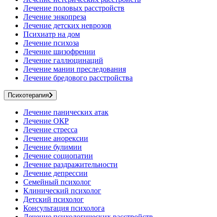
Лечение половых расстройств
Лечение энкопреза
Лечение детских неврозов
Психиатр на дом
Лечение психоза
Лечение шизофрении
Лечение галлюцинаций
Лечение мании преследования
Лечение бредового расстройства
Психотерапия
Лечение панических атак
Лечение ОКР
Лечение стресса
Лечение анорексии
Лечение булимии
Лечение социопатии
Лечение раздражительности
Лечение депрессии
Семейный психолог
Клинический психолог
Детский психолог
Консультация психолога
Лечение психологических расстройств