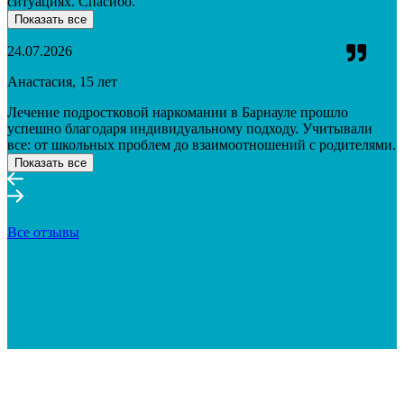
ситуациях. Спасибо.
Показать все
24.07.2026
Анастасия, 15 лет
Лечение подростковой наркомании в Барнауле прошло
успешно благодаря индивидуальному подходу. Учитывали
все: от школьных проблем до взаимоотношений с родителями.
Показать все
Все отзывы