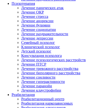
Психотерапия
Лечение панических атак
Лечение ОКР
Лечение стресса
Лечение анорексии
Лечение булимии
Лечение социопатии
Лечение раздражительности
Лечение депрессии
Семейный психолог
Клинический психолог
Детский психолог
Консультация психолога
Лечение психологических расстройств
Лечение ПТСР
Лечение тревожного расстройства
Лечение биполярного расстройства
Лечение сонливости
Лечение гиперактивности
Лечение паранойи
Лечение клаустрофобии
Реабилитация
Реабилитационный центр
Реабилитация наркозависимых
Реабилитация алкоголиков