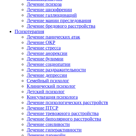
Лечение психоза
Лечение шизофрении
Лечение галлюцинаций
Лечение мании преследования
Лечение бредового расстройства
Психотерапия
Лечение панических атак
Лечение ОКР
Лечение стресса
Лечение анорексии
Лечение булимии
Лечение социопатии
Лечение раздражительности
Лечение депрессии
Семейный психолог
Клинический психолог
Детский психолог
Консультация психолога
Лечение психологических расстройств
Лечение ПТСР
Лечение тревожного расстройства
Лечение биполярного расстройства
Лечение сонливости
Лечение гиперактивности
Лечение паранойи