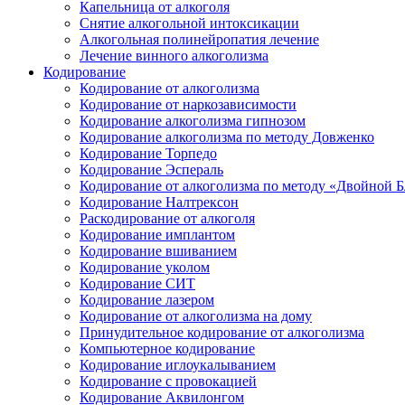
Капельница от алкоголя
Снятие алкогольной интоксикации
Алкогольная полинейропатия лечение
Лечение винного алкоголизма
Кодирование
Кодирование от алкоголизма
Кодирование от наркозависимости
Кодирование алкоголизма гипнозом
Кодирование алкоголизма по методу Довженко
Кодирование Торпедо
Кодирование Эспераль
Кодирование от алкоголизма по методу «Двойной 
Кодирование Налтрексон
Раскодирование от алкоголя
Кодирование имплантом
Кодирование вшиванием
Кодирование уколом
Кодирование СИТ
Кодирование лазером
Кодирование от алкоголизма на дому
Принудительное кодирование от алкоголизма
Компьютерное кодирование
Кодирование иглоукалыванием
Кодирование с провокацией
Кодирование Аквилонгом