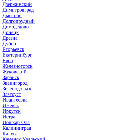
Дзержинский
Димитровград
Дмитров
Долгопрудный
Домодедово
Донецк
Дрезна
Дубна
Егорьевск
Екатеринбург
Елец
Железногорск
Жуковский
Зарайск
Звенигород
Зеленодольск
Златоуст
Ивантеевка
Ижевск
Иркутск
Истра
Йошкар-Ола
Калининград
Калуга
Каменск-Уральский