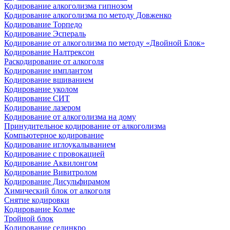
Кодирование алкоголизма гипнозом
Кодирование алкоголизма по методу Довженко
Кодирование Торпедо
Кодирование Эспераль
Кодирование от алкоголизма по методу «Двойной Блок»
Кодирование Налтрексон
Раскодирование от алкоголя
Кодирование имплантом
Кодирование вшиванием
Кодирование уколом
Кодирование СИТ
Кодирование лазером
Кодирование от алкоголизма на дому
Принудительное кодирование от алкоголизма
Компьютерное кодирование
Кодирование иглоукалыванием
Кодирование с провокацией
Кодирование Аквилонгом
Кодирование Вивитролом
Кодирование Дисульфирамом
Химический блок от алкоголя
Снятие кодировки
Кодирование Колме
Тройной блок
Кодирование селинкро