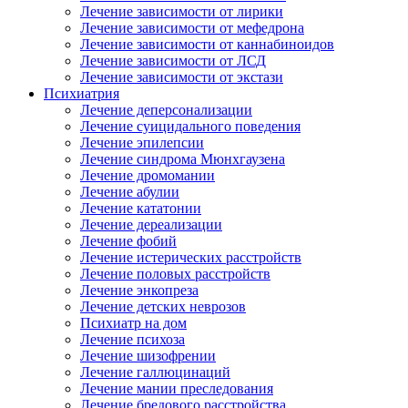
Лечение зависимости от лирики
Лечение зависимости от мефедрона
Лечение зависимости от каннабиноидов
Лечение зависимости от ЛСД
Лечение зависимости от экстази
Психиатрия
Лечение деперсонализации
Лечение суицидального поведения
Лечение эпилепсии
Лечение синдрома Мюнхгаузена
Лечение дромомании
Лечение абулии
Лечение кататонии
Лечение дереализации
Лечение фобий
Лечение истерических расстройств
Лечение половых расстройств
Лечение энкопреза
Лечение детских неврозов
Психиатр на дом
Лечение психоза
Лечение шизофрении
Лечение галлюцинаций
Лечение мании преследования
Лечение бредового расстройства