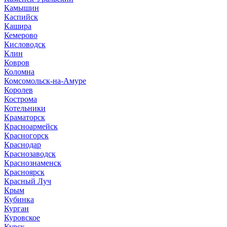
Камышин
Каспийск
Кашира
Кемерово
Кисловодск
Клин
Ковров
Коломна
Комсомольск-на-Амуре
Королев
Кострома
Котельники
Краматорск
Красноармейск
Красногорск
Краснодар
Краснозаводск
Краснознаменск
Красноярск
Красный Луч
Крым
Кубинка
Курган
Куровское
Курск