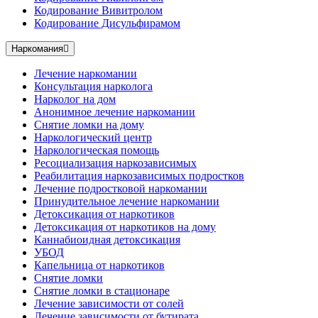
Кодирование Вивитролом
Кодирование Дисульфирамом
Наркомания
Лечение наркомании
Консультация нарколога
Нарколог на дом
Анонимное лечение наркомании
Снятие ломки на дому
Наркологический центр
Наркологическая помощь
Ресоциализация наркозависимых
Реабилитация наркозависимых подростков
Лечение подростковой наркомании
Принудительное лечение наркомании
Детоксикация от наркотиков
Детоксикация от наркотиков на дому
Каннабиоидная детоксикация
УБОД
Капельница от наркотиков
Снятие ломки
Снятие ломки в стационаре
Лечение зависимости от солей
Лечение зависимости от бутирата