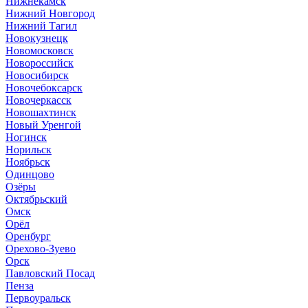
Нижнекамск
Нижний Новгород
Нижний Тагил
Новокузнецк
Новомосковск
Новороссийск
Новосибирск
Новочебоксарск
Новочеркасск
Новошахтинск
Новый Уренгой
Ногинск
Норильск
Ноябрьск
Одинцово
Озёры
Октябрьский
Омск
Орёл
Оренбург
Орехово-Зуево
Орск
Павловский Посад
Пенза
Первоуральск