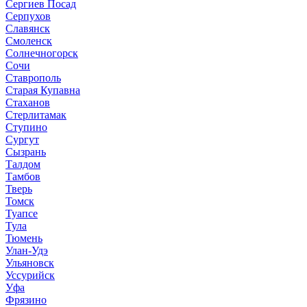
Сергиев Посад
Серпухов
Славянск
Смоленск
Солнечногорск
Сочи
Ставрополь
Старая Купавна
Стаханов
Стерлитамак
Ступино
Сургут
Сызрань
Талдом
Тамбов
Тверь
Томск
Туапсе
Тула
Тюмень
Улан-Удэ
Ульяновск
Уссурийск
Уфа
Фрязино