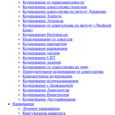
Кодирование от наркозависимости
Кодирование алкоголизма гипнозом
Кодирование алкоголизма по методу Довженко
Кодирование Торпедо
Кодирование Эспераль
Кодирование от алкоголизма по методу «Двойной
Блок»
Кодирование Налтрексон
Раскодирование от алкоголя
Кодирование имплантом
Кодирование вшиванием
Кодирование уколом
Кодирование СИТ
Кодирование лазером
Кодирование от алкоголизма на дому
Принудительное кодирование от алкоголизма
Компьютерное кодирование
Кодирование иглоукалыванием
Кодирование с провокацией
Кодирование Аквилонгом
Кодирование Вивитролом
Кодирование Дисульфирамом
Наркомания
Лечение наркомании
Консультация нарколога