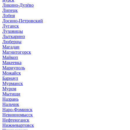
Ликино-Дулёво
Липецк
Лобня
Лосино-Петровский
Луганск
Луховицы
Лыткарино
Люберцы
Магадан
Магнитогорск
Майкоп
Макеевка
Мариуполь
Можайск
Барнаул
Мурманск
Муром
Мытищи
Назрань
Нальчик
Наро-Фоминск
Невинномысск
Нефтеюганск
Нижневартовск