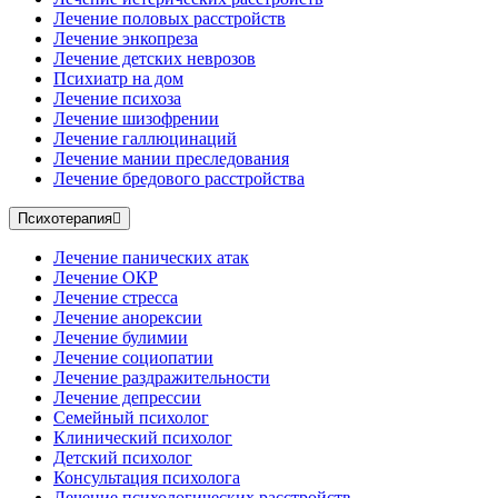
Лечение половых расстройств
Лечение энкопреза
Лечение детских неврозов
Психиатр на дом
Лечение психоза
Лечение шизофрении
Лечение галлюцинаций
Лечение мании преследования
Лечение бредового расстройства
Психотерапия
Лечение панических атак
Лечение ОКР
Лечение стресса
Лечение анорексии
Лечение булимии
Лечение социопатии
Лечение раздражительности
Лечение депрессии
Семейный психолог
Клинический психолог
Детский психолог
Консультация психолога
Лечение психологических расстройств