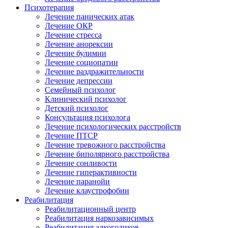
Психотерапия
Лечение панических атак
Лечение ОКР
Лечение стресса
Лечение анорексии
Лечение булимии
Лечение социопатии
Лечение раздражительности
Лечение депрессии
Семейный психолог
Клинический психолог
Детский психолог
Консультация психолога
Лечение психологических расстройств
Лечение ПТСР
Лечение тревожного расстройства
Лечение биполярного расстройства
Лечение сонливости
Лечение гиперактивности
Лечение паранойи
Лечение клаустрофобии
Реабилитация
Реабилитационный центр
Реабилитация наркозависимых
Реабилитация алкоголиков