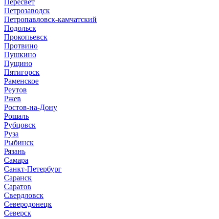
Пересвет
Петрозаводск
Петропавловск-камчатский
Подольск
Прокопьевск
Протвино
Пушкино
Пущино
Пятигорск
Раменское
Реутов
Ржев
Ростов-на-Дону
Рошаль
Рубцовск
Руза
Рыбинск
Рязань
Самара
Санкт-Петербург
Саранск
Саратов
Свердловск
Северодонецк
Северск