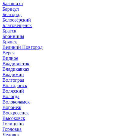
Балашиха
Барнаул
Белгород
Белоозёрский
Благовещенск
Братск
Бронницы
Брянск
Великий Новгород
Верея
Видное
Владивосток
Владикавказ
Владимир
Волгоград
Волгодонск
Волжский
Вологда
Волоколамск
Воронеж
Воскресенск
Высоковск
Голицыно
Горловка
Дедовск